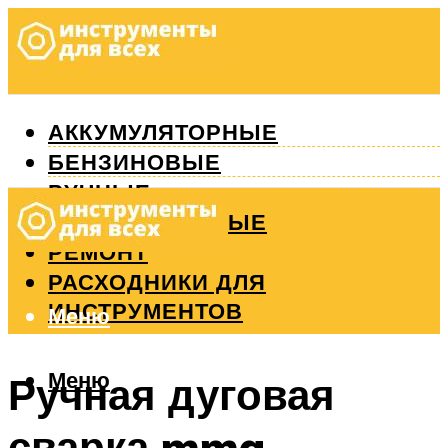
АККУМУЛЯТОРНЫЕ
БЕНЗИНОВЫЕ
РУЧНЫЕ
ИЗМЕРИТЕЛЬНЫЕ
РЕМОНТ
РАСХОДНИКИ ДЛЯ
ИНСТРУМЕНТОВ
Меню
Меню
Ручная дуговая
сварка mma.