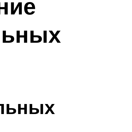
ние
льных
ельных