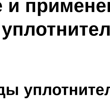
 и примене
 уплотните
иды уплотнит