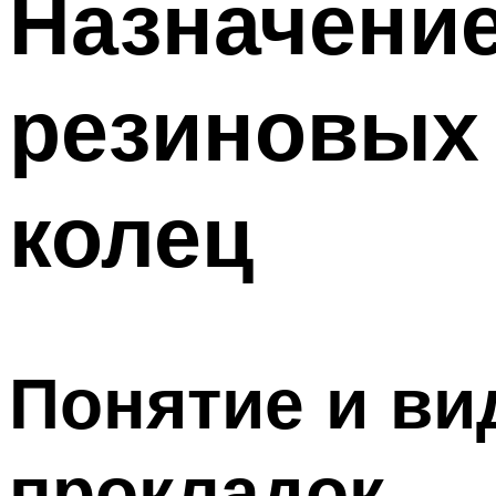
Назначение
резиновых
колец
Понятие и в
прокладок