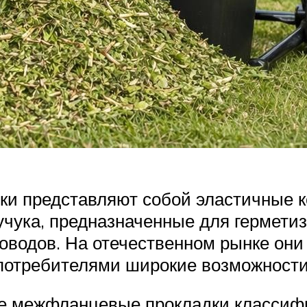
и представляют собой эластичные к
каучука, предназначенные для герме
оводов. На отечественном рынке он
 потребителями широкие возможности
ые межфланцевые прокладки класси