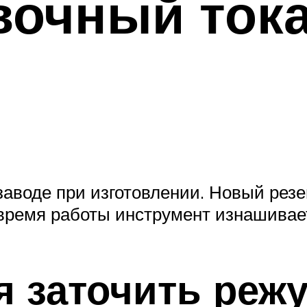
авочный ток
заводе при изготовлении. Новый рез
время работы инструмент изнашивает
ся заточить реж