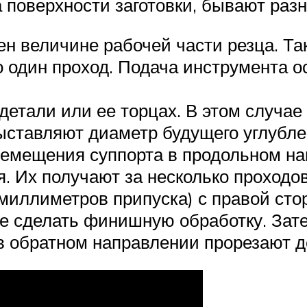
 поверхности заготовки, бывают раз
ен величине рабочей части резца. Та
о один проход. Подача инструмента о
 детали или ее торцах. В этом случа
ыставляют диаметр будущего углубле
ремещения суппорта в продольном на
. Их получают за несколько проходо
 миллиметров припуска) с правой ст
пе сделать финишную обработку. Зате
 в обратном направлении прорезают д