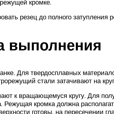
 режущей кромке.
ровать резец до полного затупления 
а выполнения
танке. Для твердосплавных материало
рорежущий стали затачивают на круг
мают к вращающемуся кругу. Для пол
 Режущая кромка должна располагать
оверхности готовы, на пересечении г