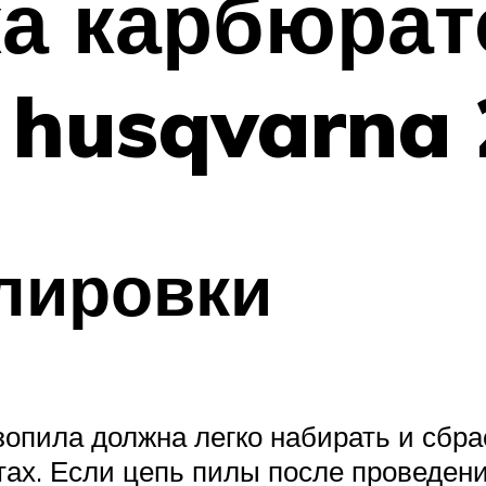
ка карбюрат
 husqvarna 
лировки
зопила должна легко набирать и сбр
отах. Если цепь пилы после проведен