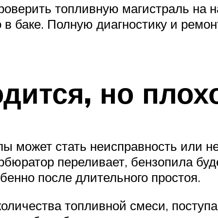
роверить топливную магистраль на н
о в баке. Полную диагностику и ремо
дится, но плох
лы может стать неисправность или н
арбюратор переливает, бензопила буде
бенно после длительного простоя.
количества топливной смеси, поступ