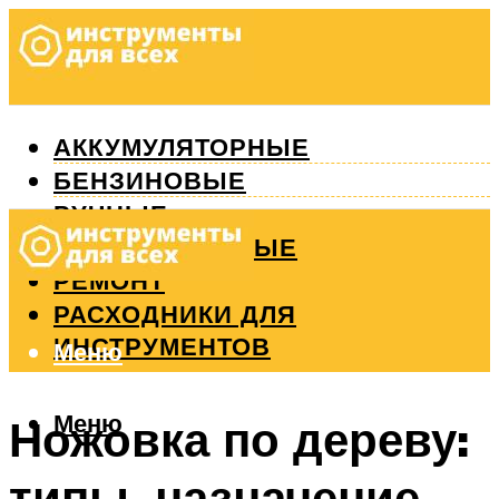
АККУМУЛЯТОРНЫЕ
БЕНЗИНОВЫЕ
РУЧНЫЕ
ИЗМЕРИТЕЛЬНЫЕ
РЕМОНТ
РАСХОДНИКИ ДЛЯ
ИНСТРУМЕНТОВ
Меню
Меню
Ножовка по дереву:
типы, назначение,