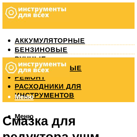
АККУМУЛЯТОРНЫЕ
БЕНЗИНОВЫЕ
РУЧНЫЕ
ИЗМЕРИТЕЛЬНЫЕ
РЕМОНТ
РАСХОДНИКИ ДЛЯ
ИНСТРУМЕНТОВ
Меню
Меню
Смазка для
редуктора ушм