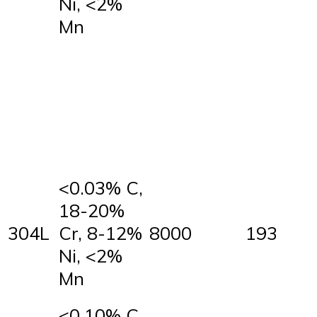
Ni, <2%
Mn
<0.03% C,
18-20%
304L
Cr, 8-12%
8000
193
Ni, <2%
Mn
<0.10% C,