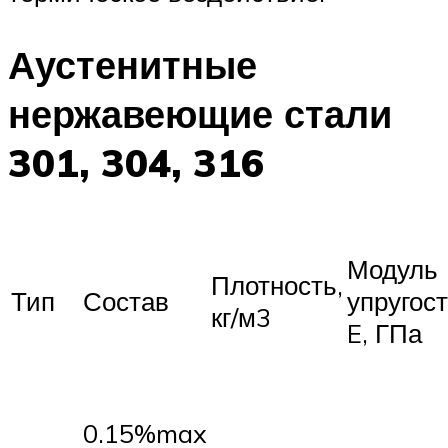
Аустенитные
нержавеющие стали
301, 304, 316
Модуль
Плотность,
Тип
Состав
упругос
кг/м3
E, ГПа
0.15%max