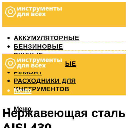
АККУМУЛЯТОРНЫЕ
БЕНЗИНОВЫЕ
РУЧНЫЕ
ИЗМЕРИТЕЛЬНЫЕ
РЕМОНТ
РАСХОДНИКИ ДЛЯ
ИНСТРУМЕНТОВ
Меню
Меню
Нержавеющая сталь
AISI 430