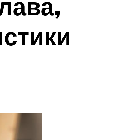
лава,
истики