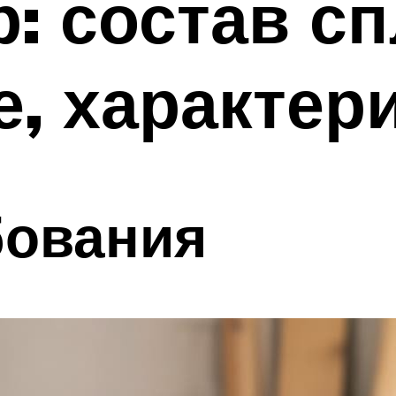
: состав сп
, характер
бования