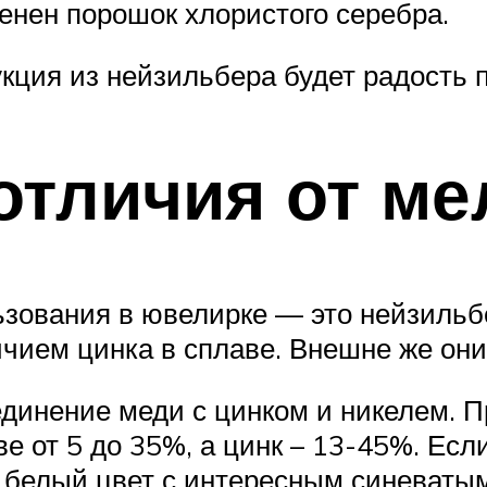
енен порошок хлористого серебра.
кция из нейзильбера будет радость 
отличия от ме
зования в ювелирке — это нейзильбер
чием цинка в сплаве. Внешне же они
динение меди с цинком и никелем. П
ве от 5 до 35%, а цинк – 13-45%. Есл
 белый цвет с интересным синеваты