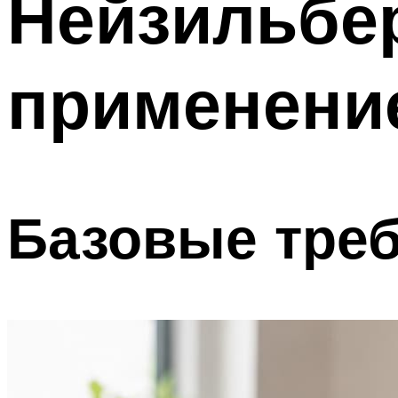
Нейзильбер
применение
Базовые тре