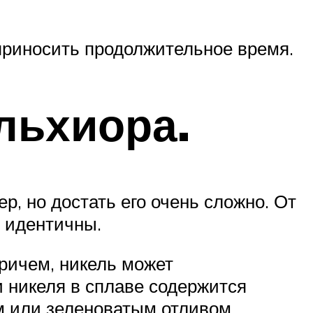
приносить продолжительное время.
льхиора.
, но достать его очень сложно. От
 идентичны.
ричем, никель может
и никеля в сплаве содержится
м или зеленоватым отливом.