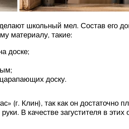
о делают школьный мел. Состав его д
му материалу, такие:
а доске;
тым;
 царапающих доску.
» (г. Клин), так как он достаточно п
уки. В качестве загустителя в этих 