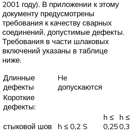
2001 году). В приложении к этому
документу предусмотрены
требования к качеству сварных
соединений, допустимые дефекты.
Требования в части шлаковых
включений указаны в таблице
ниже.
Длинные
He
дефекты
допускаются
Короткие
дефекты:
h ≤
h ≤
стыковой шов
h ≤ 0,2 S
0,25
0,3