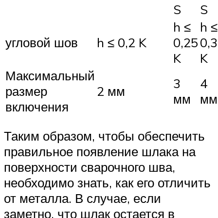
S
S
h ≤
h ≤
угловой шов
h ≤ 0,2 K
0,25
0,3
K
K
Максимальный
3
4
размер
2 мм
мм
мм
включения
Таким образом, чтобы обеспечить
правильное появление шлака на
поверхности сварочного шва,
необходимо знать, как его отличить
от металла. В случае, если
заметно, что шлак остается в