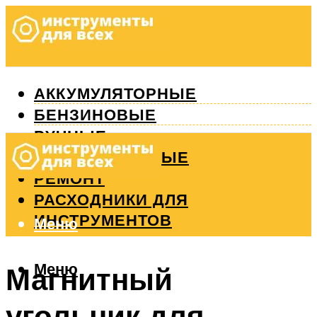
АККУМУЛЯТОРНЫЕ
БЕНЗИНОВЫЕ
РУЧНЫЕ
ИЗМЕРИТЕЛЬНЫЕ
РЕМОНТ
РАСХОДНИКИ ДЛЯ
ИНСТРУМЕНТОВ
Меню
Меню
Магнитный
угольник для