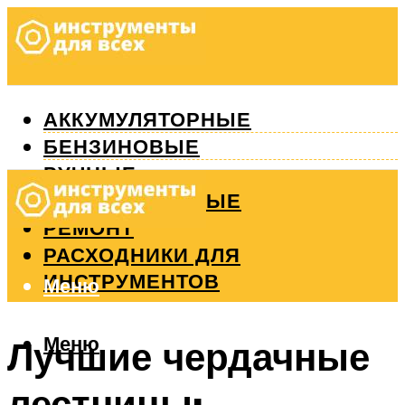
АККУМУЛЯТОРНЫЕ
БЕНЗИНОВЫЕ
РУЧНЫЕ
ИЗМЕРИТЕЛЬНЫЕ
РЕМОНТ
РАСХОДНИКИ ДЛЯ
ИНСТРУМЕНТОВ
Меню
Меню
Лучшие чердачные
лестницы: