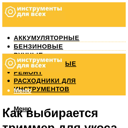
АККУМУЛЯТОРНЫЕ
БЕНЗИНОВЫЕ
РУЧНЫЕ
ИЗМЕРИТЕЛЬНЫЕ
РЕМОНТ
РАСХОДНИКИ ДЛЯ
ИНСТРУМЕНТОВ
Меню
Меню
Как выбирается
триммер для укоса