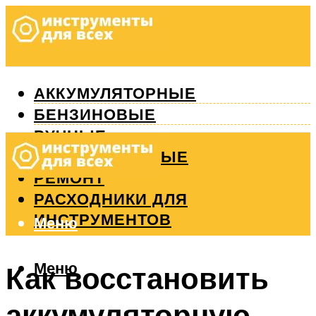
АККУМУЛЯТОРНЫЕ
БЕНЗИНОВЫЕ
РУЧНЫЕ
ИЗМЕРИТЕЛЬНЫЕ
РЕМОНТ
РАСХОДНИКИ ДЛЯ
ИНСТРУМЕНТОВ
Меню
Меню
Как восстановить
аккумуляторную