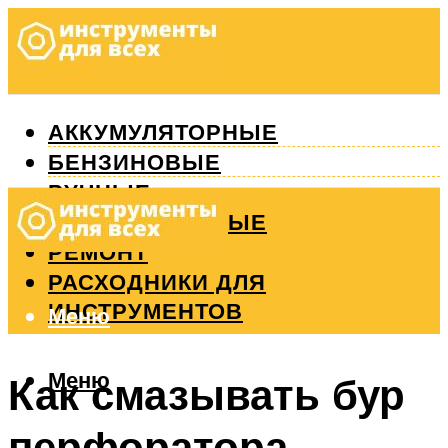
АККУМУЛЯТОРНЫЕ
БЕНЗИНОВЫЕ
РУЧНЫЕ
ИЗМЕРИТЕЛЬНЫЕ
РЕМОНТ
РАСХОДНИКИ ДЛЯ
ИНСТРУМЕНТОВ
Меню
Меню
Как смазывать бур
перфоратора