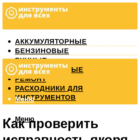
АККУМУЛЯТОРНЫЕ
БЕНЗИНОВЫЕ
РУЧНЫЕ
ИЗМЕРИТЕЛЬНЫЕ
РЕМОНТ
РАСХОДНИКИ ДЛЯ
ИНСТРУМЕНТОВ
Меню
Меню
Как проверить
исправность якоря