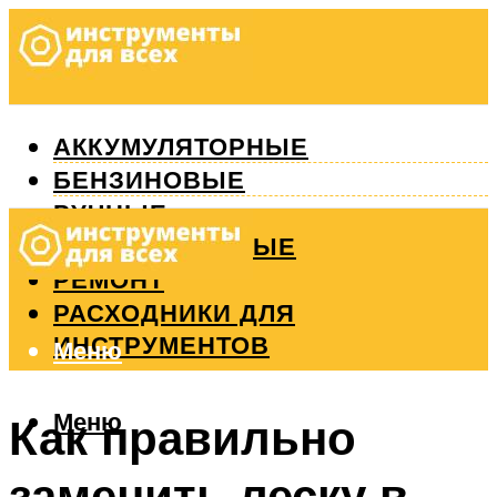
АККУМУЛЯТОРНЫЕ
БЕНЗИНОВЫЕ
РУЧНЫЕ
ИЗМЕРИТЕЛЬНЫЕ
РЕМОНТ
РАСХОДНИКИ ДЛЯ
ИНСТРУМЕНТОВ
Меню
Меню
Как правильно
заменить леску в