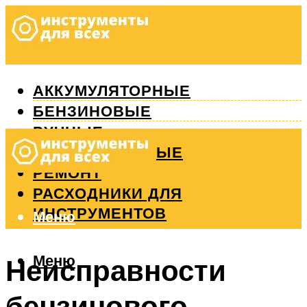
АККУМУЛЯТОРНЫЕ
БЕНЗИНОВЫЕ
РУЧНЫЕ
ИЗМЕРИТЕЛЬНЫЕ
РЕМОНТ
РАСХОДНИКИ ДЛЯ
ИНСТРУМЕНТОВ
Меню
Меню
Неисправности
бензинового