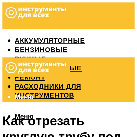
АККУМУЛЯТОРНЫЕ
БЕНЗИНОВЫЕ
РУЧНЫЕ
ИЗМЕРИТЕЛЬНЫЕ
РЕМОНТ
РАСХОДНИКИ ДЛЯ
ИНСТРУМЕНТОВ
Меню
Меню
Как отрезать
круглую трубу под