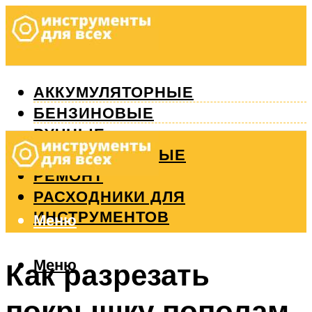
АККУМУЛЯТОРНЫЕ
БЕНЗИНОВЫЕ
РУЧНЫЕ
ИЗМЕРИТЕЛЬНЫЕ
РЕМОНТ
РАСХОДНИКИ ДЛЯ
ИНСТРУМЕНТОВ
Меню
Меню
Как разрезать
покрышку пополам