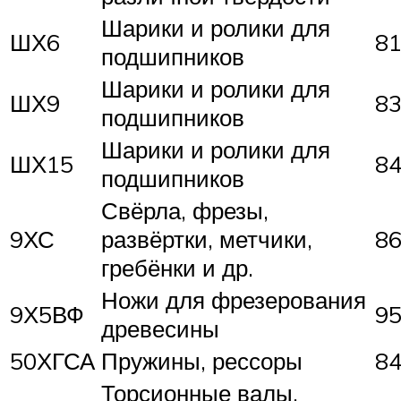
Шарики и ролики для
ШХ6
8
подшипников
Шарики и ролики для
ШХ9
8
подшипников
Шарики и ролики для
ШХ15
8
подшипников
Свёрла, фрезы,
9ХС
развёртки, метчики,
8
гребёнки и др.
Ножи для фрезерования
9Х5ВФ
9
древесины
50ХГСА
Пружины, рессоры
8
Торсионные валы,