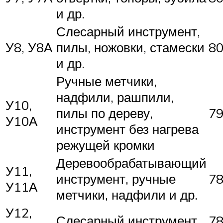
и др.
Слесарный инструмент,
У8, У8А
пилы, ножовки, стамески
8
и др.
Ручные метчики,
надфили, рашпили,
У10,
пилы по дереву,
7
У10А
инструмент без нагрева
режущей кромки
Деревообрабатывающий
У11,
инструмент, ручные
7
У11А
метчики, надфили и др.
У12,
Слесарный инструмент
7