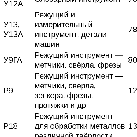
У12А
Режущий и
У13,
измерительный
7
У13А
инструмент, детали
машин
Режущий инструмент —
У9ГА
8
метчики, свёрла, фрезы
Режущий инструмент —
метчики, свёрла,
Р9
1
зенкера, фрезы,
протяжки и др.
Режущий инструмент
Р18
для обработки металлов
1
различной твёрдости