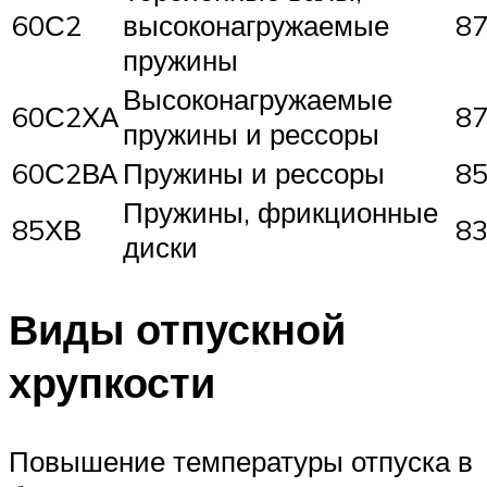
60С2
высоконагружаемые
8
пружины
Высоконагружаемые
60С2ХА
8
пружины и рессоры
60С2ВА
Пружины и рессоры
8
Пружины, фрикционные
85ХВ
8
диски
Виды отпускной
хрупкости
Повышение температуры отпуска в