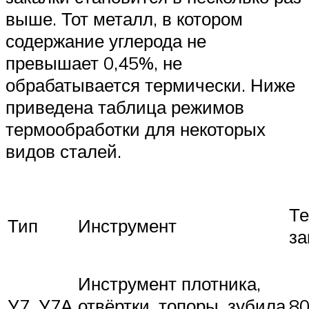
выше. Тот металл, в котором
содержание углерода не
превышает 0,45%, не
обрабатывается термически. Ниже
приведена таблица режимов
термообработки для некоторых
видов сталей.
Те
Тип
Инструмент
за
Инструмент плотника,
У7, У7А
отвёртки, топоры, зубила
8