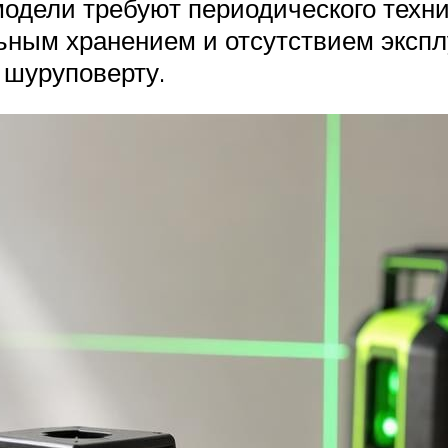
 модели требуют периодического техн
льным хранением и отсутствием эксп
 шуруповерту.