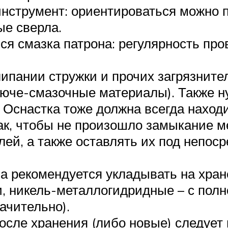
нструмент: ориентироваться можно п
ые сверла.
я смазка патрона: регулярность про
ипании стружки и прочих загрязнител
рюче-смазочные материалы). Также н
. Оснастка тоже должна всегда наход
ак, чтобы не произошло замыкание 
ей, а также оставлять их под непос
а рекомендуется укладывать на хра
 никель-металлогидридные – с полн
ачительно).
сле хранения (либо новые) следует