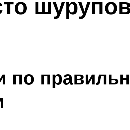
сто шурупов
 по правильн
м