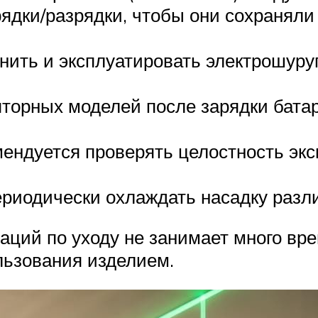
ядки/разрядки, чтобы они сохраняли 
ить и эксплуатировать электрошуруп
яторных моделей после зарядки бата
мендуется проверять целостность экс
ериодически охлаждать насадку разл
ий по уходу не занимает много врем
льзования изделием.