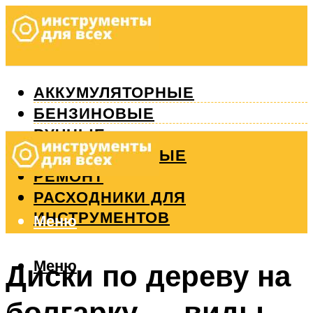
АККУМУЛЯТОРНЫЕ
БЕНЗИНОВЫЕ
РУЧНЫЕ
ИЗМЕРИТЕЛЬНЫЕ
РЕМОНТ
РАСХОДНИКИ ДЛЯ
ИНСТРУМЕНТОВ
Меню
Меню
Диски по дереву на
болгарку — виды,