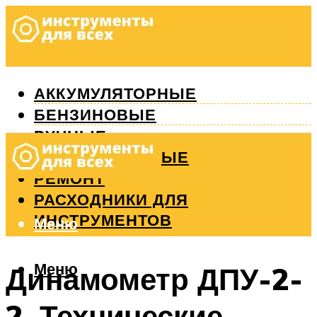
АККУМУЛЯТОРНЫЕ
БЕНЗИНОВЫЕ
РУЧНЫЕ
ИЗМЕРИТЕЛЬНЫЕ
РЕМОНТ
РАСХОДНИКИ ДЛЯ
ИНСТРУМЕНТОВ
Меню
Меню
Динамометр ДПУ-2-
2. Технические