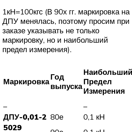
1кН=100кгс (В 90х гг. маркировка на
ДПУ менялась, поэтому просим при
заказе указывать не только
маркировку, но и наибольший
предел измерения).
Наибольши
Год
Маркировка
Предел
выпуска
Измерения
–
–
ДПУ-0,01-2
80е
0,1 кН
5029
90е
0,1 кН