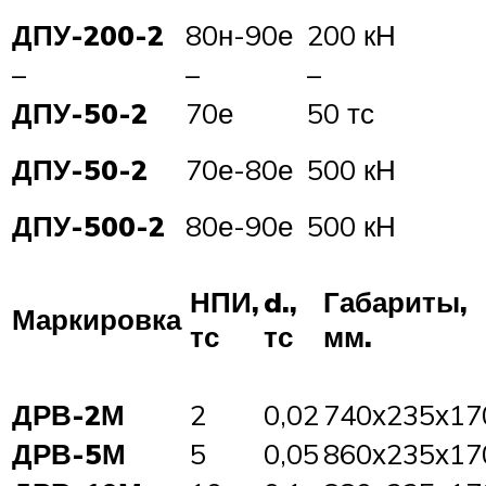
ДПУ-200-2
80н-90е
200 кН
–
–
–
ДПУ-50-2
70е
50 тс
ДПУ-50-2
70е-80е
500 кН
ДПУ-500-2
80е-90е
500 кН
НПИ,
d.,
Габариты,
Маркировка
тс
тс
мм.
ДРВ-2М
2
0,02
740х235х17
ДРВ-5М
5
0,05
860х235х17