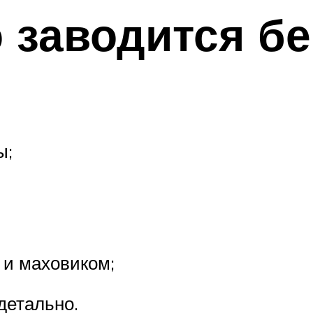
 заводится б
ы;
 и маховиком;
детально.