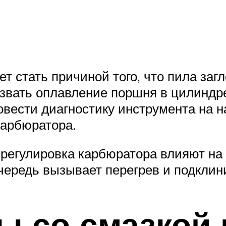
т стать причиной того, что пила заг
ызвать оплавление поршня в цилиндр
овести диагностику инструмента на 
карбюратора.
ая регулировка карбюратора влияют н
 очередь вызывает перегрев и подкли
ы со смазкой 