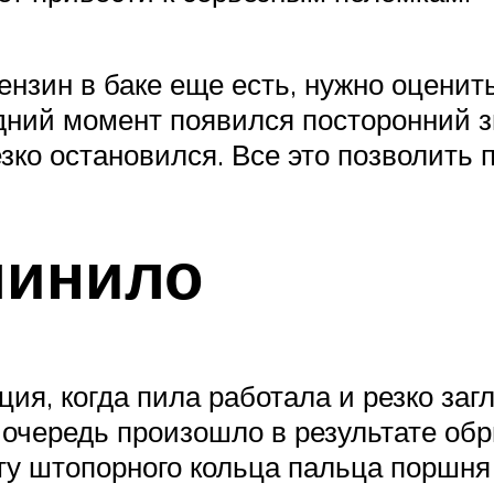
бензин в баке еще есть, нужно оценить
дний момент появился посторонний зв
зко остановился. Все это позволить
линило
ция, когда пила работала и резко заг
ю очередь произошло в результате о
ту штопорного кольца пальца поршня