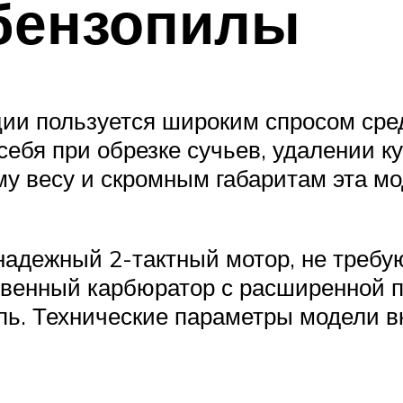
 бензопилы
ации пользуется широким спросом ср
себя при обрезке сучьев, удалении к
у весу и скромным габаритам эта мо
 надежный 2-тактный мотор, не треб
твенный карбюратор с расширенной п
пь. Технические параметры модели в