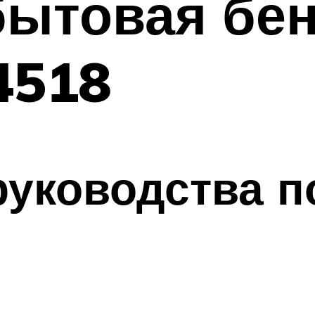
бытовая бе
4518
уководства п