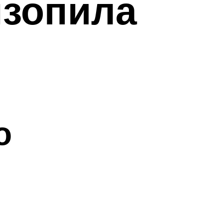
нзопила
о