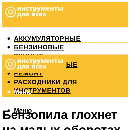
АККУМУЛЯТОРНЫЕ
БЕНЗИНОВЫЕ
РУЧНЫЕ
ИЗМЕРИТЕЛЬНЫЕ
РЕМОНТ
РАСХОДНИКИ ДЛЯ
ИНСТРУМЕНТОВ
Меню
Меню
Бензопила глохнет
на малых оборотах