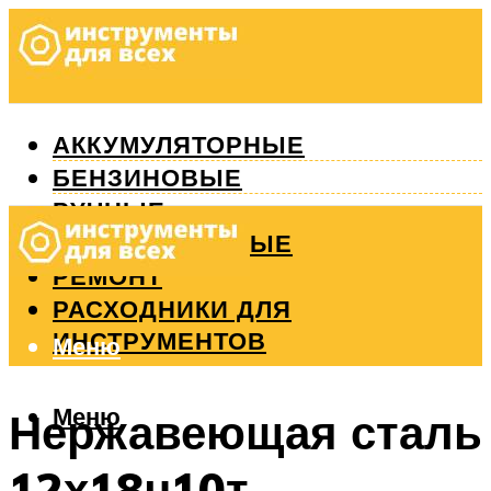
АККУМУЛЯТОРНЫЕ
БЕНЗИНОВЫЕ
РУЧНЫЕ
ИЗМЕРИТЕЛЬНЫЕ
РЕМОНТ
РАСХОДНИКИ ДЛЯ
ИНСТРУМЕНТОВ
Меню
Меню
Нержавеющая сталь
12х18н10т