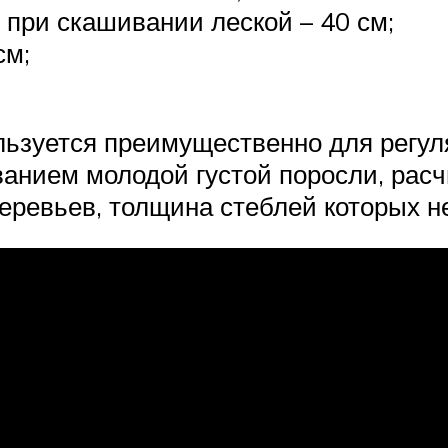
при скашивании леской – 40 см;
см;
льзуется преимущественно для регул
анием молодой густой поросли, расчи
еревьев, толщина стеблей которых н