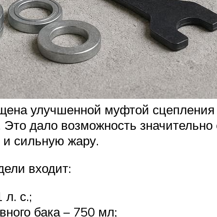
щена улучшенной муфтой сцепления
 Это дало возможность значительно 
 и сильную жару.
дели входит:
л. с.;
ного бака – 750 мл;