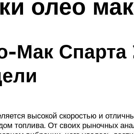
ки олео мак
-Мак Спарта 
дели
ляется высокой скоростью и отличны
ом топлива. От своих рыночных анал