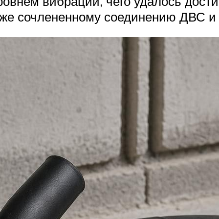
овнем вибрации, чего удалось дости
кже сочлененному соединению ДВС и 