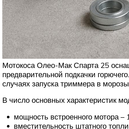
Мотокоса Олео-Мак Спарта 25 осна
предварительной подкачки горючего.
случаях запуска триммера в морозы
В число основных характеристик мо
мощность встроенного мотора – 1 
вместительность штатного топлив