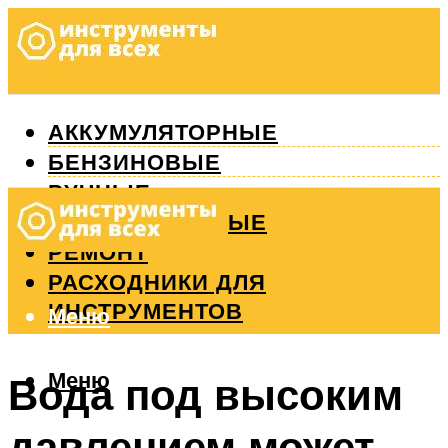
АККУМУЛЯТОРНЫЕ
БЕНЗИНОВЫЕ
РУЧНЫЕ
ИЗМЕРИТЕЛЬНЫЕ
РЕМОНТ
РАСХОДНИКИ ДЛЯ
ИНСТРУМЕНТОВ
Меню
Меню
Вода под высоким
давлением может