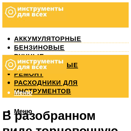
АККУМУЛЯТОРНЫЕ
БЕНЗИНОВЫЕ
РУЧНЫЕ
ИЗМЕРИТЕЛЬНЫЕ
РЕМОНТ
РАСХОДНИКИ ДЛЯ
ИНСТРУМЕНТОВ
Меню
Меню
В разобранном
виде торцовочную