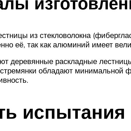
алы изготовлен
естницы из стекловолокна (фиберглас
нно её, так как алюминий имеет вел
гают деревянные раскладные лестниц
 стремянки обладают минимальной 
ивность.
ь испытания 