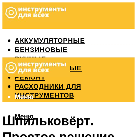
АККУМУЛЯТОРНЫЕ
БЕНЗИНОВЫЕ
РУЧНЫЕ
ИЗМЕРИТЕЛЬНЫЕ
РЕМОНТ
РАСХОДНИКИ ДЛЯ
ИНСТРУМЕНТОВ
Меню
Меню
Шпильковёрт.
Простое решение