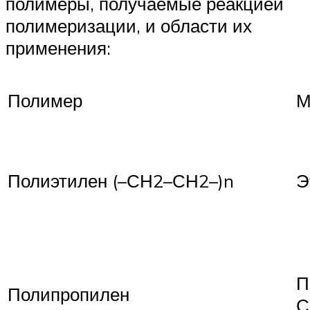
полимеры, получаемые реакцией
полимеризации, и области их
применения:
Полимер
М
Полиэтилен (–СН2–СН2–)n
Э
П
Полипропилен
С