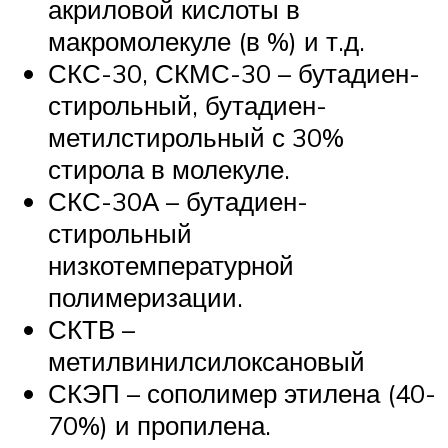
акриловой кислоты в
макромолекуле (в %) и т.д.
СКС-30, СКМС-30 – бутадиен-
стирольный, бутадиен-
метилстирольный с 30%
стирола в молекуле.
СКС-30А – бутадиен-
стирольный
низкотемпературной
полимеризации.
СКТВ –
метилвинилсилоксановый
СКЭП – сополимер этилена (40-
70%) и пропилена.