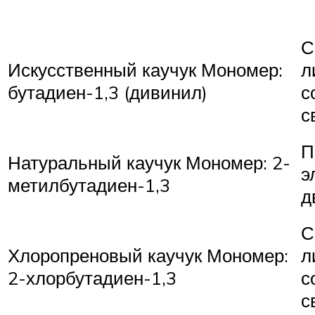
С
Искусственный каучук Мономер:
л
бутадиен-1,3 (дивинил)
с
с
П
Натуральный каучук Мономер: 2-
э
метилбутадиен-1,3
д
С
Хлоропреновый каучук Мономер:
л
2-хлорбутадиен-1,3
с
с