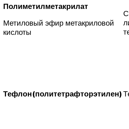
Полиметилметакрилат
С
л
Метиловый эфир метакриловой
т
кислоты
Тефлон
(политетрафторэтилен)
Т