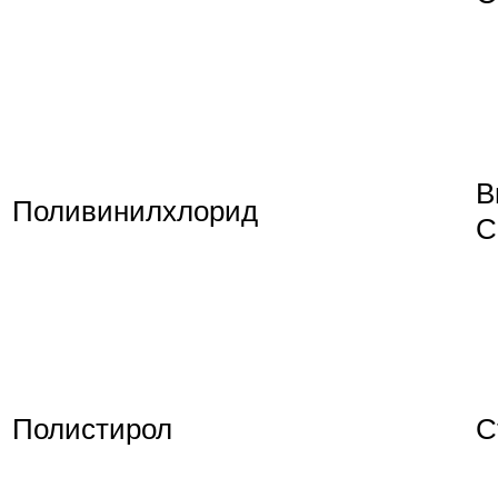
В
Поливинилхлорид
С
Полистирол
С