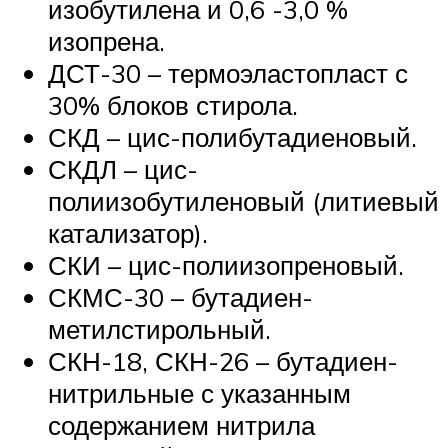
изобутилена и 0,6 -3,0 %
изопрена.
ДСТ-30 – термоэластопласт с
30% блоков стирола.
СКД – цис-полибутадиеновый.
СКДЛ – цис-
полиизобутиленовый (литиевый
катализатор).
СКИ – цис-полиизопреновый.
СКМС-30 – бутадиен-
метилстирольный.
СКН-18, СКН-26 – бутадиен-
нитрильные с указанным
содержанием нитрила