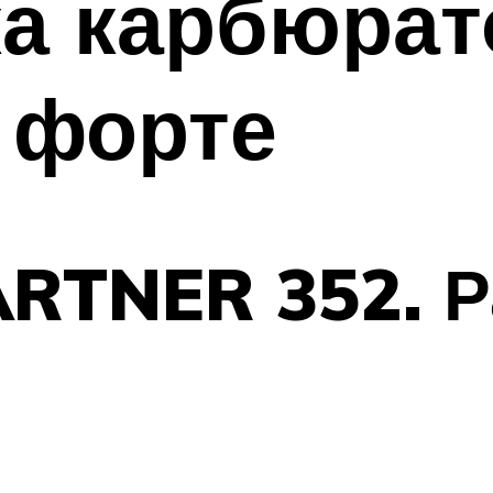
ка карбюрат
 форте
ARTNER 352. Р