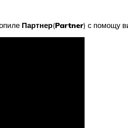
зопиле
Партнер
(
Partner
) с помощу в