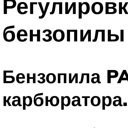
Регулиров
бензопилы
Бензопила P
карбюратора.