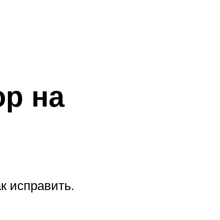
ор
на
ак исправить.