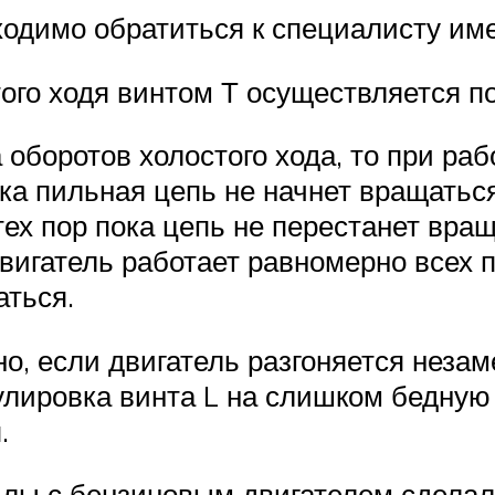
одимо обратиться к специалисту им
ого ходя винтом Т осуществляется по
 оборотов холостого хода, то при ра
ка пильная цепь не начнет вращатьс
тех пор пока цепь не перестанет вра
двигатель работает равномерно всех
аться.
о, если двигатель разгоняется незам
гулировка винта L на слишком бедную
.
илы с бензиновым двигателем сдела