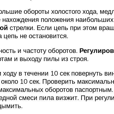
льшие обороты холостого хода, медл
ле нахождения положения наибольших
вой
стрелки. Если цепь при этом вращ
а цепь не остановится.
ность и частоту оборотов.
Регулиров
там и выходу пилы из строя.
 ходу в течении 10 сек повернуть ви
ь около 10 сек. Проверить максимал
максимальных оборотов паспортным. 
едной смеси пила визжит. При регул
дымить.