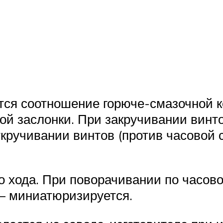
тся соотношение горюче-смазочной к
й заслонки. При закручивании винтов
ткручивании винтов (против часовой
о хода. При поворачивании по часов
 – миниатюризируется.