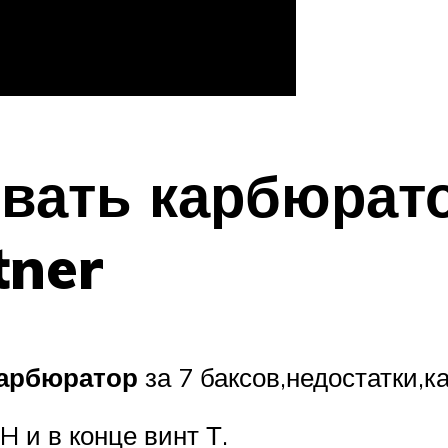
овать
карбюрат
tner
арбюратор
за 7 баксов,недостатки,к
H и в конце винт Т.