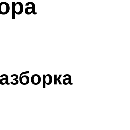
ора
азборка