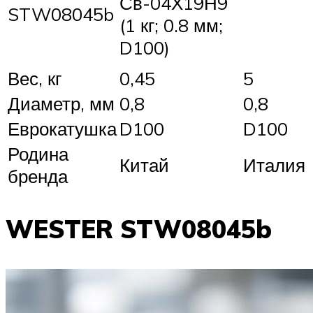
Св-04Х19Н9
STW08045b
(1 кг; 0.8 мм;
D100)
Вес, кг
0,45
5
Диаметр, мм
0,8
0,8
Еврокатушка
D100
D100
Родина
Китай
Италия
бренда
WESTER STW08045b