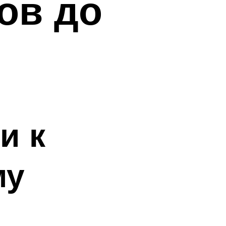
ов до
и к
му