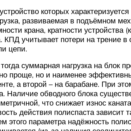
устройство которых характеризуется
рузка, развиваемая в подъёмном мех
ости крана, кратности устройства (к
. КПД учитывает потери на трение в 
и цепи.
 тогда суммарная нагрузка на блок 
о проще, но и наименее эффективны
те, а второй – на барабане. При это
ока. Наличие обводного блока сущест
мметричной, что снижает износ канат
вость действия полиспаста зависит 
м этого параметра надёжность полис
ичивается (из-за наличия соединител