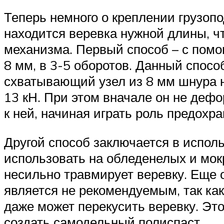
Теперь немного о креплении грузопод
находится веревка нужной длины, ч
механизма. Первый способ – с пом
8 мм, в 3-5 оборотов. Данный спосо
схватывающий узел из 8 мм шнура н
13 кН. При этом вначале он не дефо
к ней, начиная играть роль предохра
Другой способ заключается в испол
использовать на обледенелых и мокр
несильно травмирует веревку. Еще 
является не рекомендуемым, так как 
даже может перекусить веревку. Э
создать самодельный полиспаст.