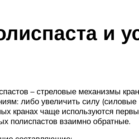
олиспаста и у
пастов – стреловые механизмы кран
ниям: либо увеличить силу (силовые 
ных кранах чаще используются первые
ых полиспастов взаимно обратные.
ющие составляющие: