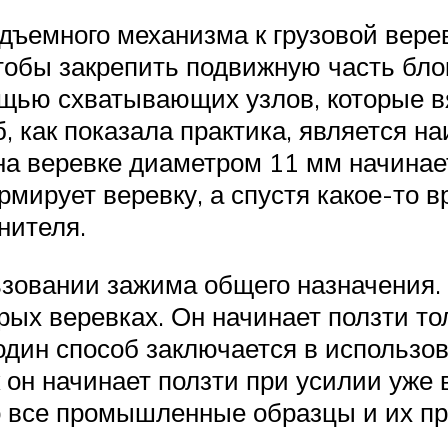
ъемного механизма к грузовой веревк
тобы закрепить подвижную часть блок
ощью схватывающих узлов, которые в
б, как показала практика, является н
а веревке диаметром 11 мм начинает 
рмирует веревку, а спустя какое-то в
нителя.
ьзовании зажима общего назначения. 
ых веревках. Он начинает ползти тол
один способ заключается в использов
он начинает ползти при усилии уже в
то все промышленные образцы и их п