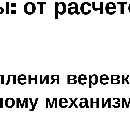
: от расчет
ления веревк
ному механиз