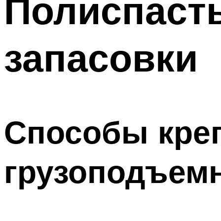
Полиспасты
запасовки
Способы креп
грузоподъем