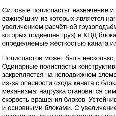
Силовые полиспасты, назначение и 
важнейшим из которых является наг
увеличением расчётной грузоподъёмн
которых подвешен груз) и КПД блока
определяемые жёсткостью каната ил
Полиспастов может быть несколько,
Одинарные полиспасты конструктивн
закрепляется на неподвижном элемен
из-за опасности схода каната с бл
механизма: нагрузка становится си
скорость вращения блоков. Устойчи
и основными блоками. С увеличение
возрастает, хотя одновременно увел