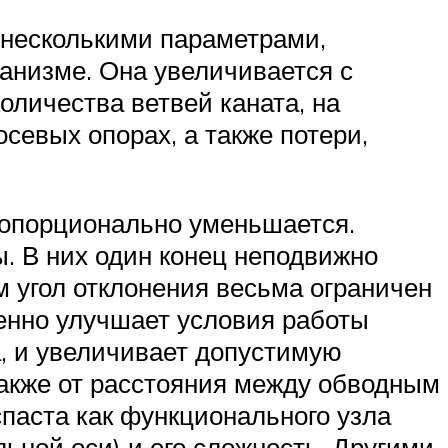
 несколькими параметрами,
анизме. Она увеличивается с
оличества ветвей каната, на
осевых опорах, а также потери,
пропорционально уменьшается.
. В них один конец неподвижно
м угол отклонения весьма ограничен
венно улучшает условия работы
а, и увеличивает допустимую
также от расстояния между обводным
паста как функционального узла
ьной оси) и его сложность. Другими