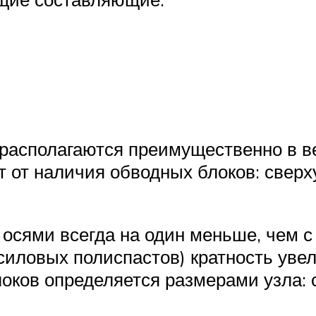
асполагаются преимущественно в ве
от наличия обводных блоков: сверху,
осями всегда на один меньше, чем 
 силовых полиспастов) кратность уве
оков определяется размерами узла: 