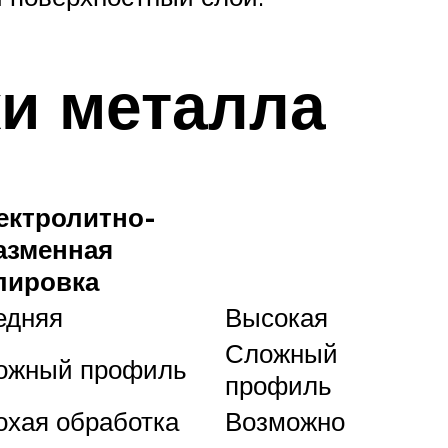
и металла
ектролитно-
азменная
лировка
едняя
Высокая
Сложный
ожный профиль
профиль
охая обработка
Возможно