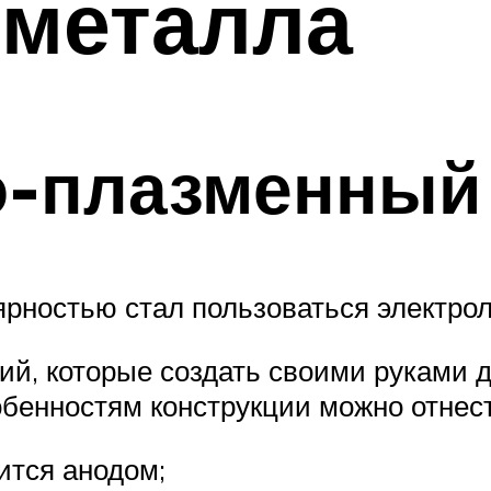
 металла
о-плазменный
рностью стал пользоваться электро
й, которые создать своими руками д
обенностям конструкции можно отнес
ится анодом;