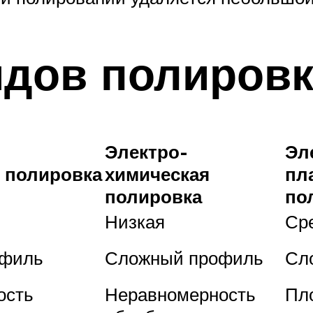
идов полировк
Электро-
Эл
 полировка
химическая
пл
полировка
по
Низкая
Ср
офиль
Сложный профиль
Сл
ость
Неравномерность
Пл