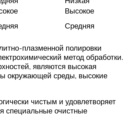
едняя
Низкая
сокое
Высокое
едняя
Средняя
литно-плазменной полировки
лектрохимический метод обработки.
рхностей, являются высокая
ты окружающей среды, высокие
огически чистым и удовлетворяет
ся специальные очистные