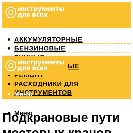
АККУМУЛЯТОРНЫЕ
БЕНЗИНОВЫЕ
РУЧНЫЕ
ИЗМЕРИТЕЛЬНЫЕ
РЕМОНТ
РАСХОДНИКИ ДЛЯ
ИНСТРУМЕНТОВ
Меню
Меню
Подкрановые пути
мостовых кранов