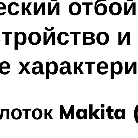
еский отбо
стройство и
е характер
оток Makita 