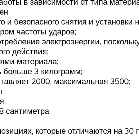
боты в зависимости от типа материа
ен;
 и безопасного снятия и установки н
ром частоты ударов;
отребление электроэнергии, поскольк
го действия;
оями материала;
 больше 3 килограмм;
тавляет 2000, максимальная 3500;
т;
я;
8 сантиметра;
озициях, которые отличаются на 30 г