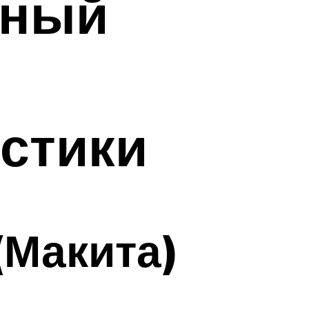
йный
истики
(Макита)