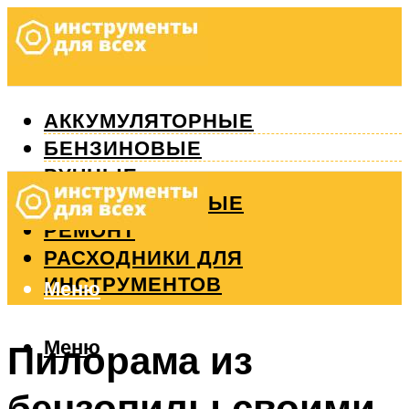
АККУМУЛЯТОРНЫЕ
БЕНЗИНОВЫЕ
РУЧНЫЕ
ИЗМЕРИТЕЛЬНЫЕ
РЕМОНТ
РАСХОДНИКИ ДЛЯ
ИНСТРУМЕНТОВ
Меню
Меню
Пилорама из
бензопилы своими