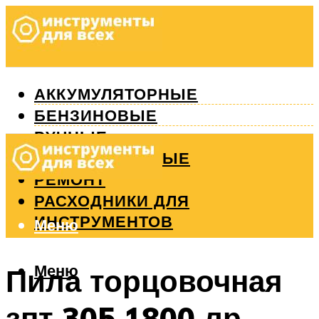
АККУМУЛЯТОРНЫЕ
БЕНЗИНОВЫЕ
РУЧНЫЕ
ИЗМЕРИТЕЛЬНЫЕ
РЕМОНТ
РАСХОДНИКИ ДЛЯ
ИНСТРУМЕНТОВ
Меню
Меню
Пила торцовочная
зпт 305 1800 лр