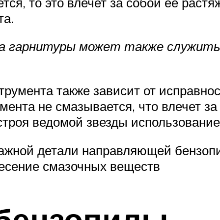
ся, то это влечет за собой ее растяж
та.
ва гарнитуры может также служить
умента также зависит от исправнос
мента не смазывается, что влечет за
строя ведомой звезды использовани
важной детали направляющей бензоп
несение смазочных веществ
бензопилы — 