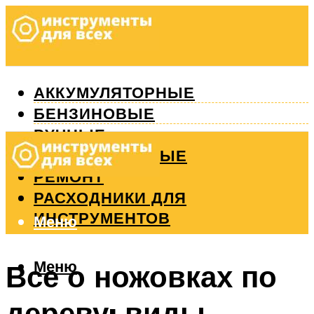
АККУМУЛЯТОРНЫЕ
БЕНЗИНОВЫЕ
РУЧНЫЕ
ИЗМЕРИТЕЛЬНЫЕ
РЕМОНТ
РАСХОДНИКИ ДЛЯ
ИНСТРУМЕНТОВ
Меню
Меню
Все о ножовках по
дереву: виды,