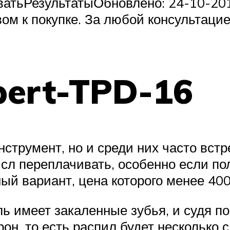
соватьРезультатыОбновлено: 24-10-2
ом к покупке. За любой консультацие
pert-TPD-16
нструмент, но и среди них часто вст
ысл переплачивать, особенно если п
ый вариант, цена которого менее 400
 имеет закаленные зубья, и судя по
орон, то есть распил будет несколько