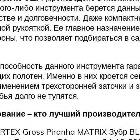
акого-либо инструмента берется данн
стве и долговечности. Даже компактн
ой рукояткой. Ее главное назначени
оны, что позволяет подбираться в с
способность данного инструмента гар
х полотен. Именно в них кроется сек
именением трехсторонней заточки и з
бья долго не тупятся.
вание – кто лучший производите
ARTEX Gross Piranha MATRIX Зубр 