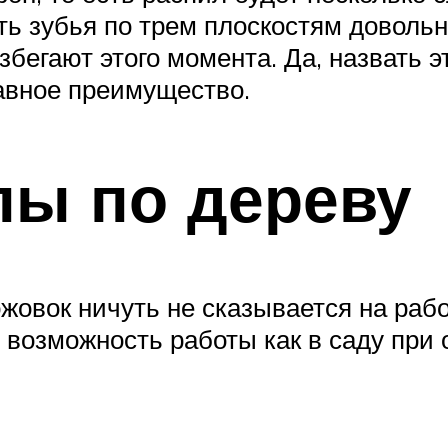
ить зубья по трем плоскостям доволь
егают этого момента. Да, назвать э
лавное преимущество.
лы по дереву
жовок ничуть не сказывается на раб
возможность работы как в саду при о