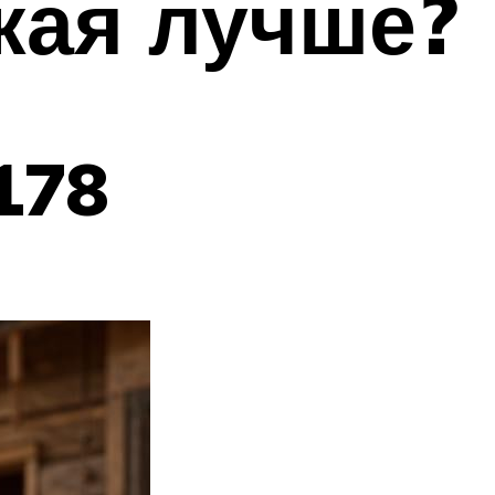
кая лучше?
178