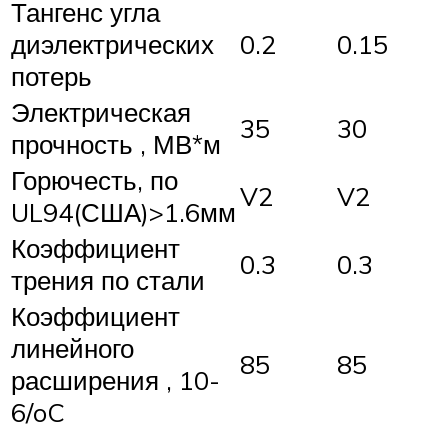
Тангенс угла
диэлектрических
0.2
0.15
потерь
Электрическая
35
30
прочность , МВ*м
Горючесть, по
V2
V2
UL94(США)>1.6мм
Коэффициент
0.3
0.3
трения по стали
Коэффициент
линейного
85
85
расширения , 10-
6/oC