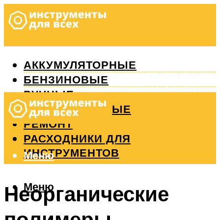
АККУМУЛЯТОРНЫЕ
БЕНЗИНОВЫЕ
РУЧНЫЕ
ИЗМЕРИТЕЛЬНЫЕ
РЕМОНТ
РАСХОДНИКИ ДЛЯ
ИНСТРУМЕНТОВ
Меню
Меню
Неорганические
полимеры