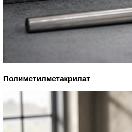
Полиметилметакрилат