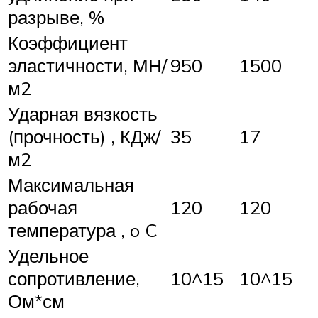
разрыве, %
Коэффициент
эластичности, МН/
950
1500
м2
Ударная вязкость
(прочность) , КДж/
35
17
м2
Максимальная
рабочая
120
120
температура , o C
Удельное
сопротивление,
10^15
10^15
Ом*см