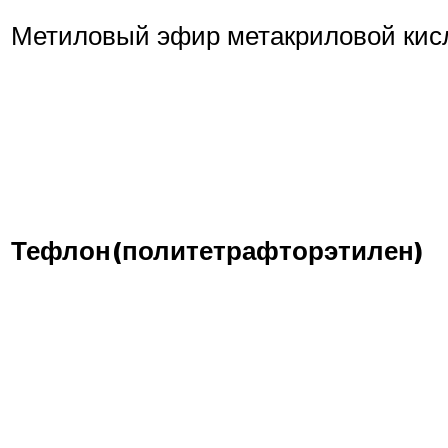
Метиловый эфир метакриловой кис
Тефлон
(политетрафторэтилен)