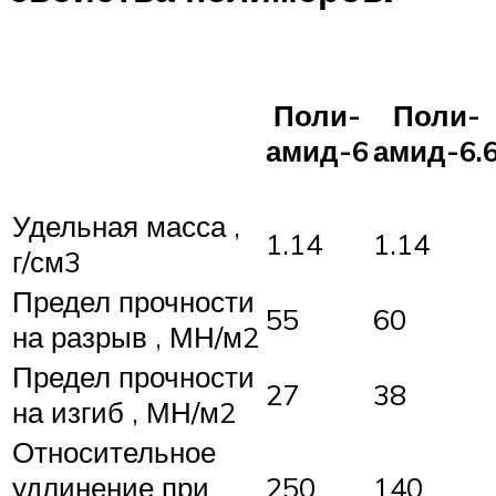
Поли-
Поли-
амид-6
амид-6.
Удельная масса ,
1.14
1.14
г/см3
Предел прочности
55
60
на разрыв , МН/м2
Предел прочности
27
38
на изгиб , МН/м2
Относительное
удлинение при
250
140