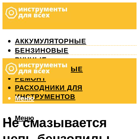
АККУМУЛЯТОРНЫЕ
БЕНЗИНОВЫЕ
РУЧНЫЕ
ИЗМЕРИТЕЛЬНЫЕ
РЕМОНТ
РАСХОДНИКИ ДЛЯ
ИНСТРУМЕНТОВ
Меню
Меню
Не смазывается
цепь бензопилы