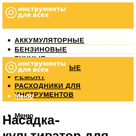
АККУМУЛЯТОРНЫЕ
БЕНЗИНОВЫЕ
РУЧНЫЕ
ИЗМЕРИТЕЛЬНЫЕ
РЕМОНТ
РАСХОДНИКИ ДЛЯ
ИНСТРУМЕНТОВ
Меню
Меню
Насадка-
культиватор для