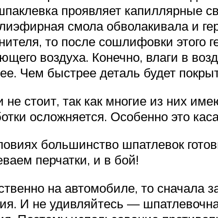
паклевка проявляет капиллярные сво
олиэфирная смола обволакивала и г
ителя, то после сошлифовки этого 
щего воздуха. Конечно, влаги в возду
ее. Чем быстрее деталь будет покрыт
не стоит, так как многие из них им
ботки осложняется. Особенно это кас
ловиях большинство шпатлевок гото
ваем перчатки, и в бой!
ственно на автомобиле, то сначала 
ия. И не удивляйтесь — шпатлевочная