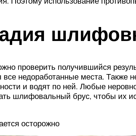
ия. Поэтому использование противоп
тадия шлифов
ожно проверить получившийся резуль
ны все недоработанные места. Также 
ности и водят по ней. Любые неровн
ть шлифовальный брус, чтобы их исп
ается осторожно