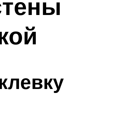
стены
кой
клевку