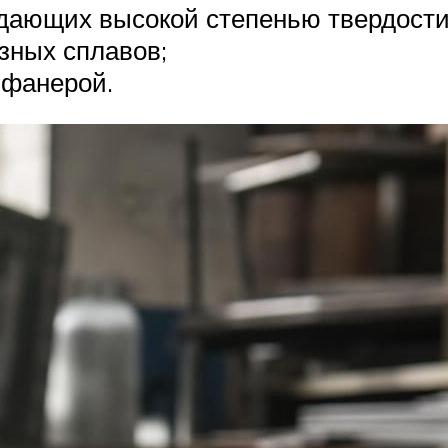
адающих высокой степенью твердости
зных сплавов;
 фанерой.