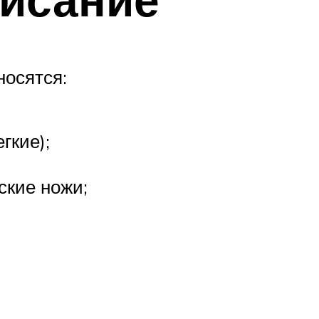
носятся:
гкие);
ские ножи;