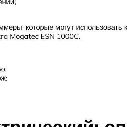
ений;
меры, которые могут использовать ка
kra Mogatec ESN 1000C.
o;
ож;
трический: о