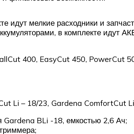
кте идут мелкие расходники и запчас
ккумуляторами, в комплекте идут АК
llCut 400, EasyCut 450, PowerCut 5
t Li – 18/23, Gardena ComfortCut Li
Gardena BLi -18, емкостью 2,6 Ач;
отриммера;